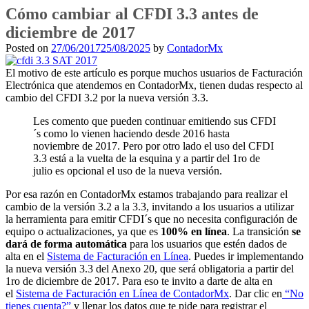
Cómo cambiar al CFDI 3.3 antes de
diciembre de 2017
Posted on
27/06/2017
25/08/2025
by
ContadorMx
El motivo de este artículo es porque muchos usuarios de Facturación
Electrónica que atendemos en ContadorMx, tienen dudas respecto al
cambio del CFDI 3.2 por la nueva versión 3.3.
Les comento que pueden continuar emitiendo sus CFDI
´s como lo vienen haciendo desde 2016 hasta
noviembre de 2017. Pero por otro lado el uso del CFDI
3.3 está a la vuelta de la esquina y a partir del 1ro de
julio es opcional el uso de la nueva versión.
Por esa razón en ContadorMx estamos trabajando para realizar el
cambio de la versión 3.2 a la 3.3, invitando a los usuarios a utilizar
la herramienta para emitir CFDI´s que no necesita configuración de
equipo o actualizaciones, ya que es
100% en línea
.
La transición
se
dará de forma automática
para los usuarios que estén dados de
alta en el
Sistema de Facturación en Línea
. Puedes ir implementando
la nueva versión 3.3 del Anexo 20, que será obligatoria a partir del
1ro de diciembre de 2017. Para eso te invito a darte de alta en
el
Sistema de Facturación en Línea de ContadorMx
. Dar clic en
“No
tienes cuenta?”
y llenar los datos que te pide para registrar el