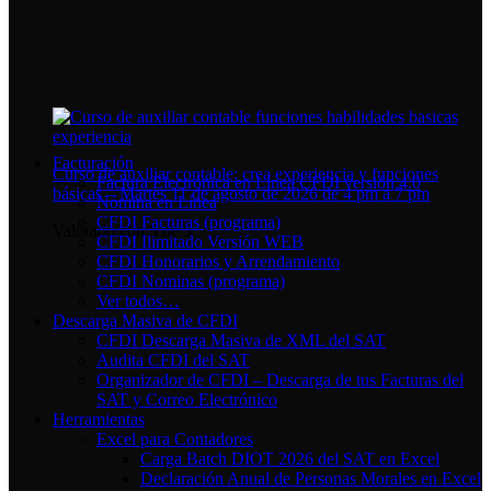
Facturación
Curso de auxiliar contable: crea experiencia y funciones
Factura Electrónica en Línea CFDI versión 4.0
básicas – Martes 11 de agosto de 2026 de 4 pm a 7 pm
Nómina en Línea
CFDI Facturas (programa)
Valorado con
5
de 5
CFDI Ilimitado Versión WEB
CFDI Honorarios y Arrendamiento
CFDI Nominas (programa)
Ver todos…
Descarga Masiva de CFDI
CFDI Descarga Masiva de XML del SAT
Audita CFDI del SAT
Organizador de CFDI – Descarga de tus Facturas del
SAT y Correo Electrónico
Herramientas
Excel para Contadores
Carga Batch DIOT 2026 del SAT en Excel
Declaración Anual de Personas Morales en Excel