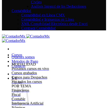
Civiles
Análisis Integral de las Deducciones
Contabilidad
Contabilidad en Línea CMX
Contabilidad e Impuestos en Línea
XML Contabilidad Electrónica desde Excel
Contpaqi Contabilidad
Cursos
Quienes somos
Metodos de Pago
MODALIDAD
Contacto
Próximos cursos en vivo
Cursos grabados
Cursos para Despachos
$
0
Ver todos los cursos
Carrito
POR TEMA
Financieros
Fiscal
Contable
Inteligencia Artificial
Nóminas