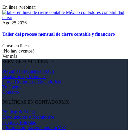
En línea (webinar)
Ago 25 2026
Taller del proceso mensual de cierre contable y financiero
Curso en línea
¡No hay eventos!
Ver más
SERVICIOS AL CLIENTE:
Preguntas Frecuentes FAQS
Instaladores y Manuales
Como Comprar en ContadorMx
Tu Cuenta
Contacto
POLÍTICAS EN CONTADORMX
Políticas de Venta
Devoluciones y Reembolsos
Envíos y Entregas
¿Porque comprar en ContadorMx?