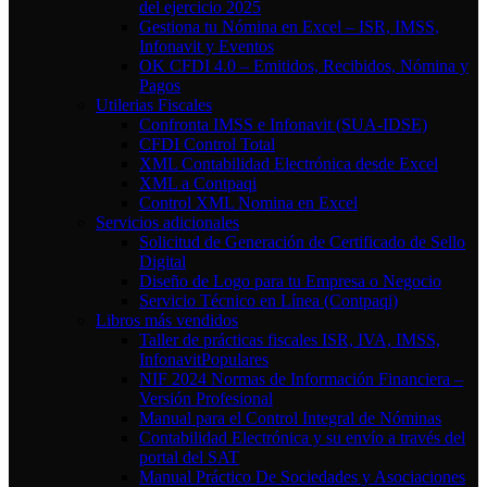
del ejercicio 2025
Gestiona tu Nómina en Excel – ISR, IMSS,
Infonavit y Eventos
OK CFDI 4.0 – Emitidos, Recibidos, Nómina y
Pagos
Utilerias Fiscales
Confronta IMSS e Infonavit (SUA-IDSE)
CFDI Control Total
XML Contabilidad Electrónica desde Excel
XML a Contpaqi
Control XML Nomina en Excel
Servicios adicionales
Solicitud de Generación de Certificado de Sello
Digital
Diseño de Logo para tu Empresa o Negocio
Servicio Técnico en Línea (Contpaqi)
Libros más vendidos
Taller de prácticas fiscales ISR, IVA, IMSS,
Infonavit
NIF 2024 Normas de Información Financiera –
Versión Profesional
Manual para el Control Integral de Nóminas
Contabilidad Electrónica y su envío a través del
portal del SAT
Manual Práctico De Sociedades y Asociaciones