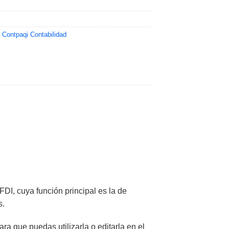
,
Contpaqi Contabilidad
!
I, cuya función principal es la de
s.
a que puedas utilizarla o editarla en el