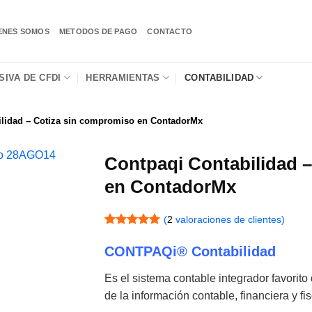
ENES SOMOS
METODOS DE PAGO
CONTACTO
IVA DE CFDI
HERRAMIENTAS
CONTABILIDAD
ilidad – Cotiza sin compromiso en ContadorMx
Contpaqi Contabilidad 
en ContadorMx
(
2
valoraciones de clientes)
Valorado
1
con
5
de 5
CONTPAQi® Contabilidad
en base a
valoración
Es el sistema contable integrador favorito
de un
cliente
de la información contable, financiera y fi