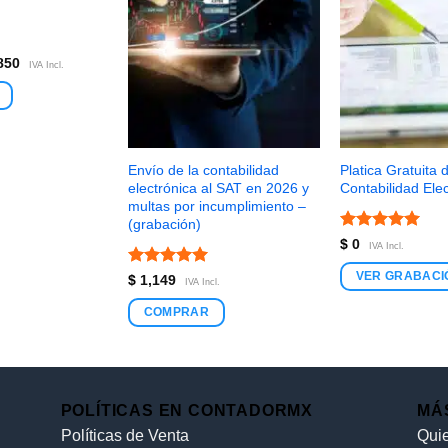
850
IVA Incl.
Envío de la contabilidad
Platica Gratuita 
electrónica al SAT en 2026 y
Contabilidad Ele
multas por incumplimiento –
(grabación)
Valorado
$
0
IVA Incl.
con
5
de 5
Valorado
VER GRABACI
$
1,149
IVA Incl.
con
5
de 5
COMPRAR
POLÍTICAS EN CONTADORMX
MÁ
Políticas de Venta
Qui