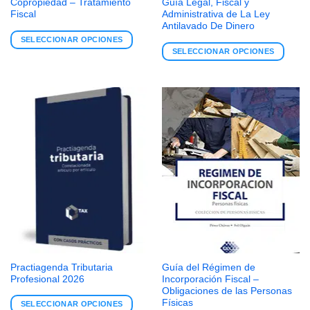
Copropiedad – Tratamiento
Guía Legal, Fiscal y
Fiscal
Administrativa de La Ley
Antilavado De Dinero
SELECCIONAR OPCIONES
SELECCIONAR OPCIONES
Practiagenda Tributaria
Guía del Régimen de
Profesional 2026
Incorporación Fiscal –
Obligaciones de las Personas
Físicas
SELECCIONAR OPCIONES