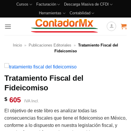
Cursos
Facturación
Descarga Masiva de CFDI
Herramientas
Contabilidad
Inicio
»
Publicaciones Editoriales
»
Tratamiento Fiscal del
Fideicomiso
Tratamiento Fiscal del
Fideicomiso
605
$
IVA Incl.
El objetivo de este libro es analizar todas las
consecuencias fiscales que tiene el fideicomiso en México,
conforme a lo dispuesto en nuestra legislación fiscal, y