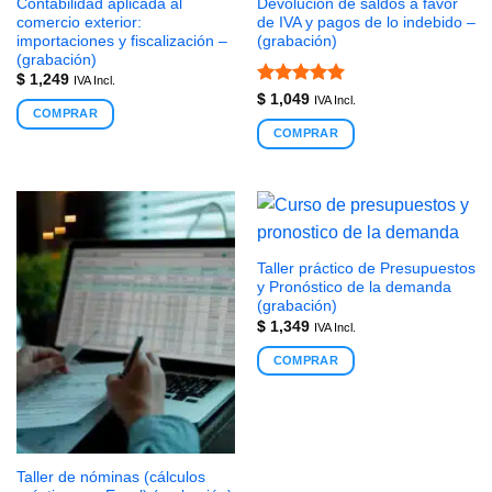
Contabilidad aplicada al
Devolución de saldos a favor
comercio exterior:
de IVA y pagos de lo indebido –
importaciones y fiscalización –
(grabación)
(grabación)
$
1,249
IVA Incl.
Valorado
$
1,049
IVA Incl.
COMPRAR
con
5
de 5
COMPRAR
Taller práctico de Presupuestos
y Pronóstico de la demanda
(grabación)
$
1,349
IVA Incl.
COMPRAR
Taller de nóminas (cálculos