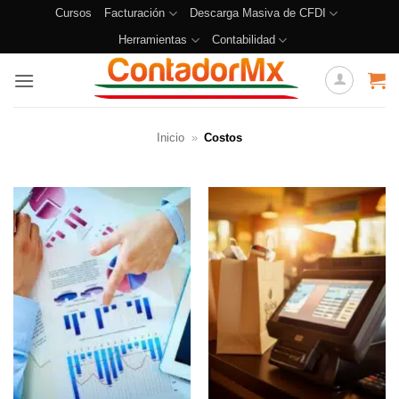
Cursos
Facturación
Descarga Masiva de CFDI
Herramientas
Contabilidad
Inicio
»
Costos