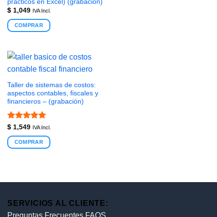
prácticos en Excel) (grabación)
$
1,049
IVA Incl.
COMPRAR
Taller de sistemas de costos:
aspectos contables, fiscales y
financieros – (grabación)
Valorado
$
1,549
IVA Incl.
con
5
de 5
COMPRAR
SERVICIOS AL CLIENTE:
Preguntas Frecuentes FAQS