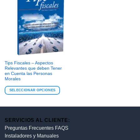
Tips Fiscales – Aspectos
Relevantes que deben Tener
en Cuenta las Personas
Morales
SELECCIONAR OPCIONES
SERVICIOS AL CLIENTE:
Preguntas Frecuentes FAQS
Instaladores y Manuales