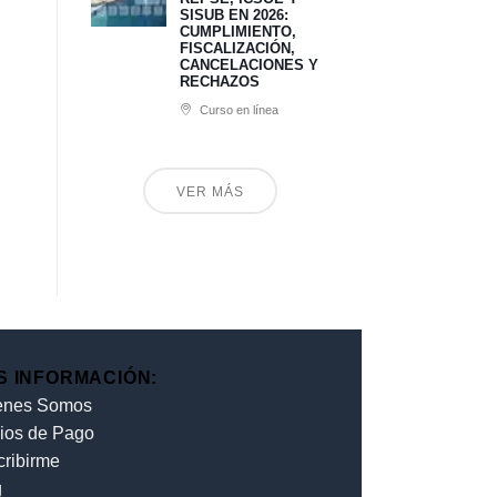
SISUB EN 2026:
CUMPLIMIENTO,
FISCALIZACIÓN,
CANCELACIONES Y
RECHAZOS
Curso en línea
VER MÁS
S INFORMACIÓN:
enes Somos
ios de Pago
cribirme
g