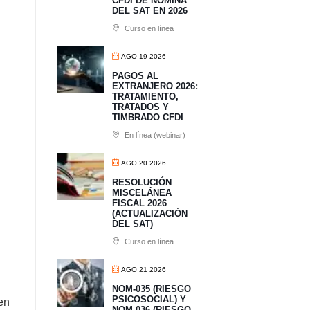
CFDI DE NÓMINA
DEL SAT EN 2026
Curso en línea
AGO 19 2026
PAGOS AL
EXTRANJERO 2026:
TRATAMIENTO,
TRATADOS Y
TIMBRADO CFDI
En línea (webinar)
AGO 20 2026
RESOLUCIÓN
MISCELÁNEA
FISCAL 2026
(ACTUALIZACIÓN
DEL SAT)
Curso en línea
AGO 21 2026
NOM-035 (RIESGO
PSICOSOCIAL) Y
en
NOM-036 (RIESGO