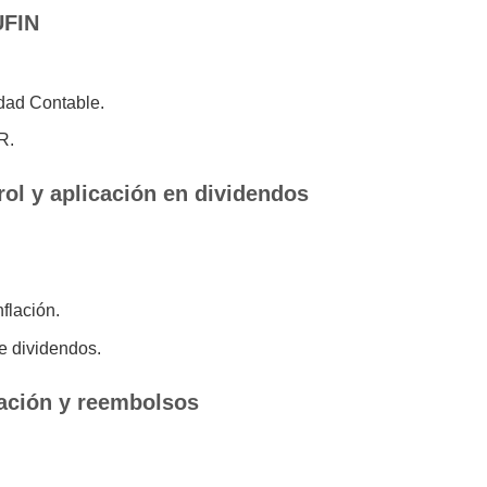
UFIN
idad Contable.
R.
ol y aplicación en dividendos
flación.
de dividendos.
zación y reembolsos