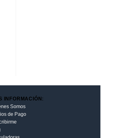
S INFORMACIÓN:
enes Somos
ios de Pago
cribirme
g
culadoras