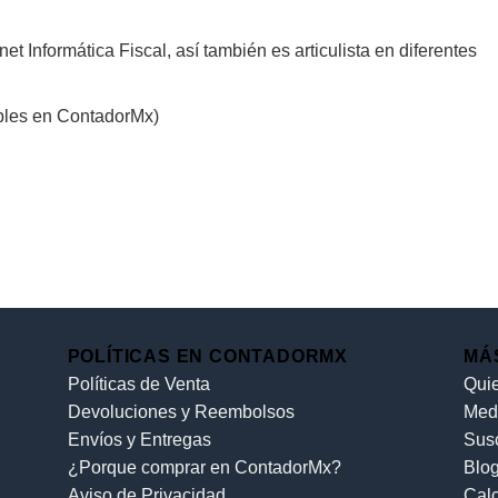
t Informática Fiscal, así también es articulista en diferentes
ibles en ContadorMx)
POLÍTICAS EN CONTADORMX
MÁ
Políticas de Venta
Qui
Devoluciones y Reembolsos
Med
Envíos y Entregas
Sus
¿Porque comprar en ContadorMx?
Blo
Aviso de Privacidad
Cal