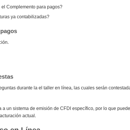
on el Complemento para pagos?
turas ya contabilizadas?
 pagos
ión.
estas
eguntas durante la el taller en línea, las cuales serán contestad
ca a un sistema de emisión de CFDI específico, por lo que pued
facturación actual.
so en Línea