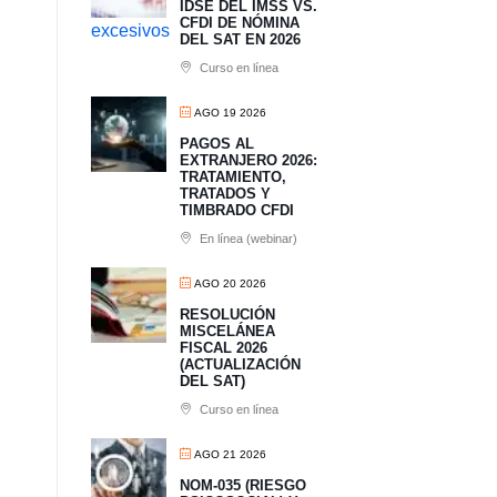
IDSE DEL IMSS VS.
CFDI DE NÓMINA
DEL SAT EN 2026
Curso en línea
AGO 19 2026
PAGOS AL
EXTRANJERO 2026:
TRATAMIENTO,
TRATADOS Y
TIMBRADO CFDI
En línea (webinar)
AGO 20 2026
RESOLUCIÓN
MISCELÁNEA
FISCAL 2026
(ACTUALIZACIÓN
DEL SAT)
Curso en línea
AGO 21 2026
NOM-035 (RIESGO