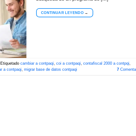
CONTINUAR LEYENDO
→
Etiquetado
cambiar a contpaqi
,
coi a contpaqi
,
contafiscal 2000 a contpqi
,
ar a contpaqi
,
migrar base de datos contpaqi
7
Comentar