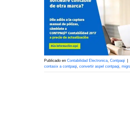
Publicado en
Contabilidad Electronica
,
Contpaqi
|
contasix a contpaqi
,
convertir aspel contpaqi
,
migr