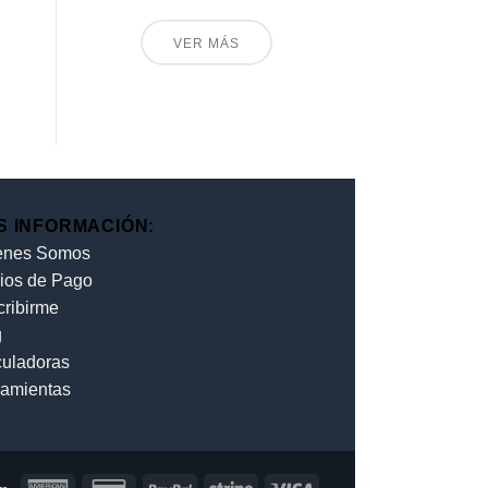
VER MÁS
S INFORMACIÓN:
enes Somos
ios de Pago
cribirme
g
culadoras
ramientas