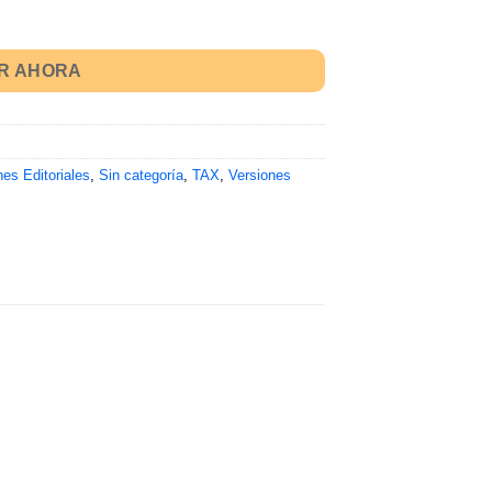
R AHORA
nes Editoriales
,
Sin categoría
,
TAX
,
Versiones