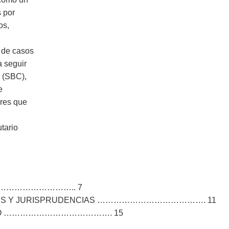
s por
os,
 de casos
a seguir
n (SBC),
e
ores que
tario
…………………………….. 7
ESIS Y JURISPRUDENCIAS …………………………………. 11
NADO …………………………………. 15