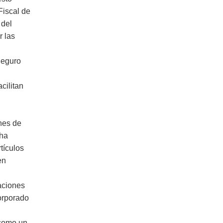
Fiscal de
 del
r las
Seguro
cilitan
ones de
 ha
tículos
en
aciones
corporado
 como un