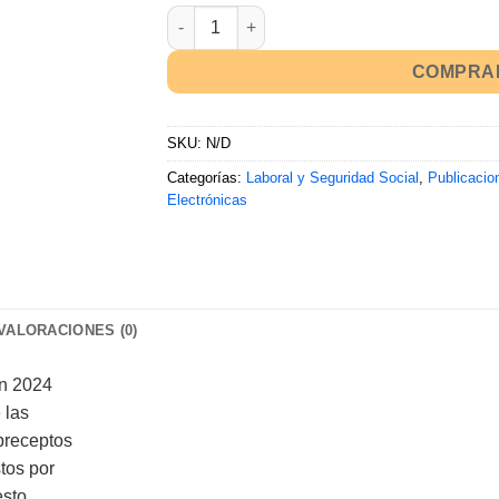
COMPRA
SKU:
N/D
Categorías:
Laboral y Seguridad Social
,
Publicacio
Electrónicas
VALORACIONES (0)
ón 2024
 las
preceptos
tos por
esto