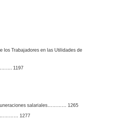
 los Trabajadores en las Utilidades de
s ………. 1197
 remuneraciones salariales………… 1265
iales………… 1277