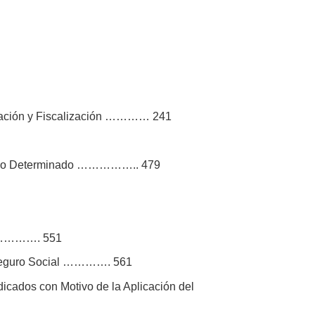
audación y Fiscalización ………… 241
Tiempo Determinado …………….. 479
al …………. 551
el Seguro Social …………. 561
icados con Motivo de la Aplicación del