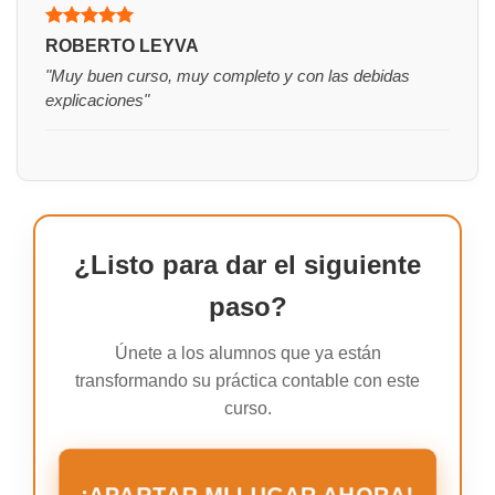
Valorado
ROBERTO LEYVA
con
5
de 5
"Muy buen curso, muy completo y con las debidas
explicaciones"
¿Listo para dar el siguiente
paso?
Únete a los alumnos que ya están
transformando su práctica contable con este
curso.