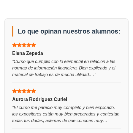
Lo que opinan nuestros alumnos:
Valorado
Elena Zepeda
con
5
de 5
"Curso que cumplió con lo elemental en relación a las
normas de información financiera. Bien explicado y el
material de trabajo es de mucha utilidad.…"
Valorado
Aurora Rodriguez Curiel
con
5
de 5
"El curso me pareció muy completo y bien explicado,
los expositores están muy bien preparados y contestan
todas tus dudas, además de que conocen muy…"