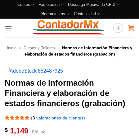
Cursos
Facturación
Descarga Masiva de CFDI
Herramientas
Contabilidad
Inicio
»
Cursos y Talleres
»
Normas de Información Financiera y
elaboración de estados financieros (grabación)
Normas de Información
Financiera y elaboración de
estados financieros (grabación)
(
3
valoraciones de clientes)
Valorado
3
1,149
$
con
5
de 5
IVA Incl.
en base a