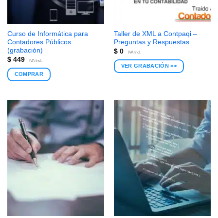
Curso de Informática para
Taller de XML a Contpaqi –
Contadores Públicos
Preguntas y Respuestas
(grabación)
$
0
IVA Incl.
$
449
IVA Incl.
VER GRABACIÓN >>
COMPRAR