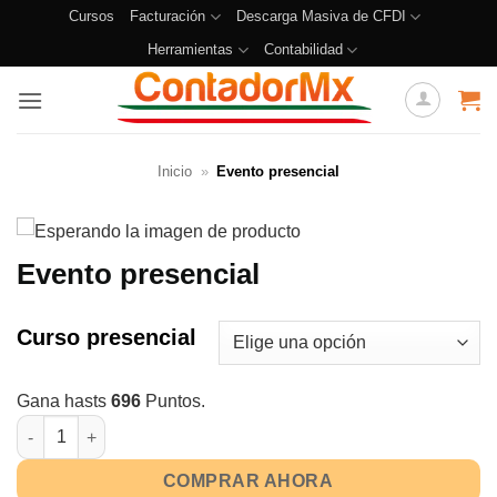
Cursos
Facturación
Descarga Masiva de CFDI
Herramientas
Contabilidad
Inicio
»
Evento presencial
Evento presencial
Curso presencial
Gana hasts
696
Puntos.
COMPRAR AHORA