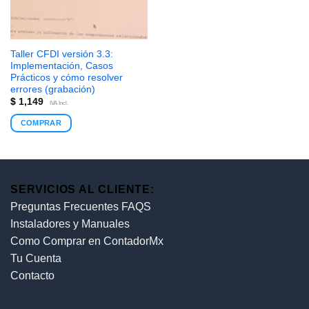
Taller CFDI versión 3.3:
Implementación, Casos
Prácticos y cómo resolver
errores (grabación)
$
1,149
IVA Incl.
COMPRAR
SERVICIOS AL CLIENTE:
Preguntas Frecuentes FAQS
Instaladores y Manuales
Como Comprar en ContadorMx
Tu Cuenta
Contacto