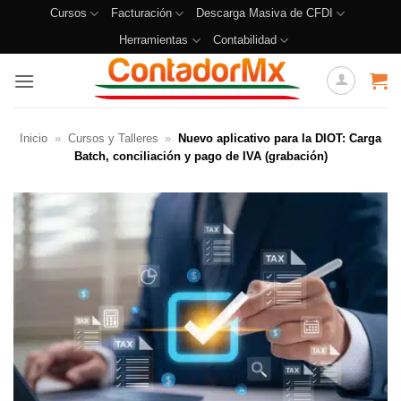
Cursos
Facturación
Descarga Masiva de CFDI
Herramientas
Contabilidad
Inicio
»
Cursos y Talleres
»
Nuevo aplicativo para la DIOT: Carga
Batch, conciliación y pago de IVA (grabación)