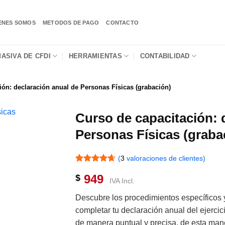
ENES SOMOS
METODOS DE PAGO
CONTACTO
ASIVA DE CFDI
HERRAMIENTAS
CONTABILIDAD
ión: declaración anual de Personas Físicas (grabación)
Curso de capacitación: 
Personas Físicas (graba
(
3
valoraciones de clientes)
Valorado
3
949
$
con
4.67
IVA Incl.
de 5 en
base a
Descubre los procedimientos específicos
valoraciones
de clientes
completar tu declaración anual del ejerci
de manera puntual y precisa, de esta man