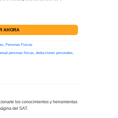
R AHORA
les
,
Personas Físicas
anual personas fisicas
,
deducciones personales
,
rcionarte los conocimientos y herramientas
página del SAT.