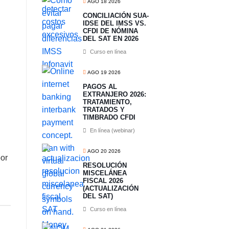
AGO 18 2026
CONCILIACIÓN SUA-
IDSE DEL IMSS VS.
CFDI DE NÓMINA
DEL SAT EN 2026
Curso en línea
AGO 19 2026
PAGOS AL
EXTRANJERO 2026:
TRATAMIENTO,
TRATADOS Y
TIMBRADO CFDI
En línea (webinar)
AGO 20 2026
por
RESOLUCIÓN
MISCELÁNEA
FISCAL 2026
(ACTUALIZACIÓN
DEL SAT)
Curso en línea