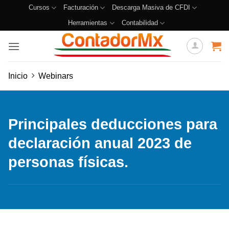
Cursos
Facturación
Descarga Masiva de CFDI
Herramientas
Contabilidad
Inicio
Webinars
Principales deducciones para
declaración anual 2023 de
personas físicas.