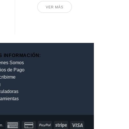
VER MÁS
S INFORMACIÓN:
enes Somos
ios de Pago
cribirme
g
culadoras
ramientas
m.