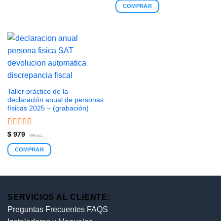
COMPRAR
Taller práctico de la
declaración anual de personas
físicas 2025 – (grabación)
Valorado
$
979
IVA Incl.
con
4.86
de
5
COMPRAR
SERVICIOS AL CLIENTE:
Preguntas Frecuentes FAQS