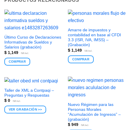
PRODUCTOS RELACIONADOS
Amarre de impuestos y
contabilidad en base al CFDI
Último Curso de Declaraciones
3.3 (ISR, IVA, IMSS) –
Informativas de Sueldos y
(Grabación)
Salarios (grabación)
$
1,149
IVA Incl.
$
1,149
IVA Incl.
COMPRAR
COMPRAR
Taller de XML a Contpaqi –
Preguntas y Respuestas
$
0
IVA Incl.
Nuevo Régimen para las
Personas Morales
VER GRABACIÓN >>
“Acumulación de Ingresos” –
(grabación)
$
949
IVA Incl.