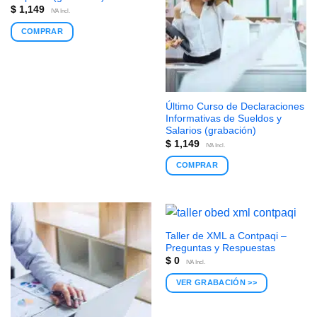
$
1,149
IVA Incl.
COMPRAR
Último Curso de Declaraciones
Informativas de Sueldos y
Salarios (grabación)
$
1,149
IVA Incl.
COMPRAR
Taller de XML a Contpaqi –
Preguntas y Respuestas
$
0
IVA Incl.
VER GRABACIÓN >>