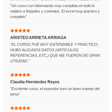
con
5
de 5
"Un curso con información muy completa en todo lo
relativo a finiquitos y contratos. El excel muy practico y
completo"
Valorado
ARISTEO ARRIETA ARRIAGA
con
5
de 5
"EL CURSO FUE MUY ENTENDIBLE Y PRACTICO;
HUBO ALGUNOS DATOS (ARTICULOS,
REFERENCIAS, ETC.) QUE ME FUERON DE GRAN
UTILIDAD."
Valorado
Claudia Hernández Reyes
con
5
de 5
"Excelente curso, el expositor tuvo un buen manejo del
tema"