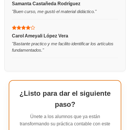
Valorado
Samanta Castañeda Rodríguez
con
5
de 5
"Buen curso, me gustó el material didáctico."
Valorado
Carol Ameyali López Vera
con
4
de
"Bastante practico y me facilito identificar los artículos
5
fundamentados."
¿Listo para dar el siguiente
paso?
Únete a los alumnos que ya están
transformando su práctica contable con este