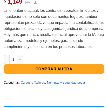
1,149
$
con
4.83
IVA Incl.
de 5 en
base a
En el entorno actual, los contratos laborales, finiquitos y
valoraciones
de clientes
liquidaciones no solo son documentos legales, también
representan piezas clave que impactan la contabilidad, las
obligaciones fiscales y la seguridad jurídica de tu empresa.
Hoy más que nunca, resulta esencial aprovechar la IA para
automatizar modelos y ejemplos, garantizando
cumplimiento y eficiencia en tus procesos laborales.
COMPRAR AHORA
Categorías:
Cursos y Talleres
,
Nóminas y seguridad social