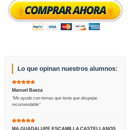
Lo que opinan nuestros alumnos:
Valorado
Manuel Baeza
con
5
de 5
"Me ayudo con temas que tenia que despejar,
recomendable"
Valorado
MA.GUADALUPE ESCAMILLA CASTELLANOS