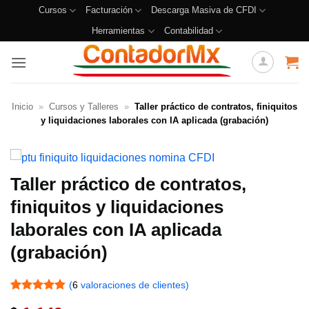
Cursos
Facturación
Descarga Masiva de CFDI
Herramientas
Contabilidad
Inicio
»
Cursos y Talleres
»
Taller práctico de contratos, finiquitos
y liquidaciones laborales con IA aplicada (grabación)
Taller práctico de contratos,
finiquitos y liquidaciones
laborales con IA aplicada
(grabación)
(
6
valoraciones de clientes)
Valorado
6