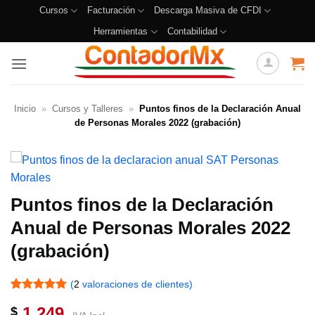
Cursos
Facturación
Descarga Masiva de CFDI
Herramientas
Contabilidad
Inicio
»
Cursos y Talleres
»
Puntos finos de la Declaración Anual
de Personas Morales 2022 (grabación)
Puntos finos de la Declaración
Anual de Personas Morales 2022
(grabación)
(
2
valoraciones de clientes)
Valorado
2
1,249
$
con
5
de 5