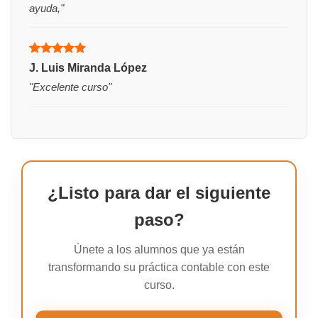
ayuda,"
Valorado
J. Luis Miranda López
con
5
de 5
"Excelente curso"
¿Listo para dar el siguiente
paso?
Únete a los alumnos que ya están
transformando su práctica contable con este
curso.