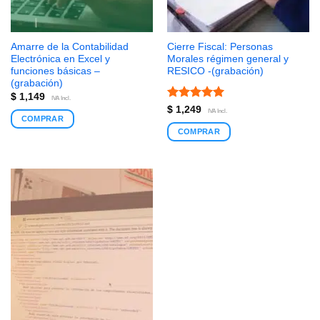
Amarre de la Contabilidad
Cierre Fiscal: Personas
Electrónica en Excel y
Morales régimen general y
funciones básicas –
RESICO -(grabación)
(grabación)
$
1,149
IVA Incl.
Valorado
$
1,249
IVA Incl.
COMPRAR
con
5
de 5
COMPRAR