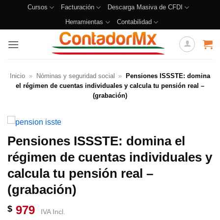
Cursos
Facturación
Descarga Masiva de CFDI
Herramientas
Contabilidad
Inicio
»
Nóminas y seguridad social
»
Pensiones ISSSTE: domina
el régimen de cuentas individuales y calcula tu pensión real –
(grabación)
Pensiones ISSSTE: domina el
régimen de cuentas individuales y
calcula tu pensión real –
(grabación)
979
$
IVA Incl.