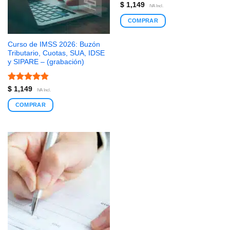
Valorado
$
1,149
IVA Incl.
con
5
de 5
COMPRAR
Curso de IMSS 2026: Buzón
Tributario, Cuotas, SUA, IDSE
y SIPARE – (grabación)
Valorado
$
1,149
IVA Incl.
con
4.85
de 5
COMPRAR