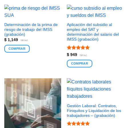
Determinación de la prima de
Aplicación del subsidio al
riesgo de trabajo del IMSS
empleo del SAT y
(grabación)
determinación del salario del
IMSS (grabación)
$
1,149
IVA Incl.
COMPRAR
Valorado
$
949
IVA Incl.
con
4.91
de 5
COMPRAR
Gestión Laboral: Contratos,
Finiquitos y Liquidación de los
trabajadores – (grabación)