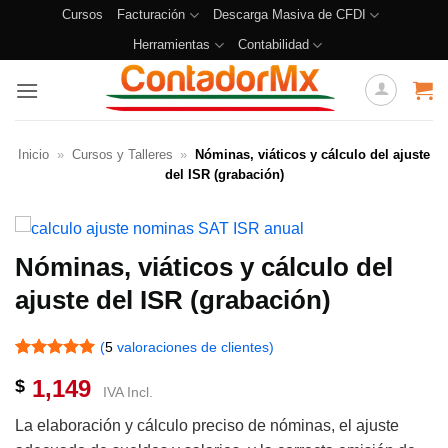
Cursos
Facturación
Descarga Masiva de CFDI
Herramientas
Contabilidad
Inicio
»
Cursos y Talleres
»
Nóminas, viáticos y cálculo del ajuste
del ISR (grabación)
Nóminas, viáticos y cálculo del
ajuste del ISR (grabación)
(
5
valoraciones de clientes)
Valorado
4
1,149
$
con
5
de 5
IVA Incl.
en base a
valoraciones
La elaboración y cálculo preciso de nóminas, el ajuste
de clientes