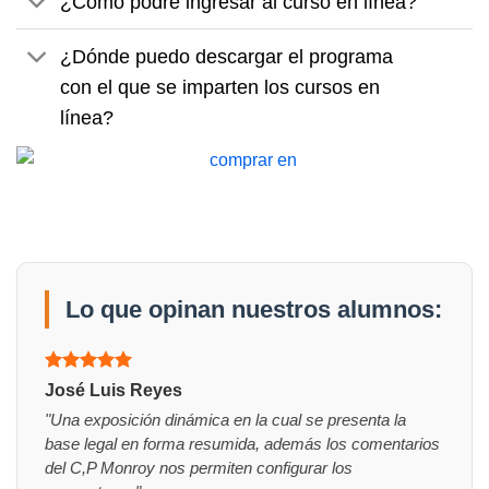
¿Cómo podré ingresar al curso en línea?
¿Dónde puedo descargar el programa
con el que se imparten los cursos en
línea?
Lo que opinan nuestros alumnos:
Valorado
José Luis Reyes
con
5
de 5
"Una exposición dinámica en la cual se presenta la
base legal en forma resumida, además los comentarios
del C,P Monroy nos permiten configurar los