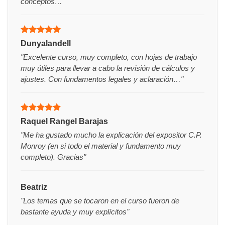
conceptos…"
Valorado
Dunyalandell
con
5
de 5
"Excelente curso, muy completo, con hojas de trabajo
muy útiles para llevar a cabo la revisión de cálculos y
ajustes. Con fundamentos legales y aclaración…"
Valorado
Raquel Rangel Barajas
con
5
de 5
"Me ha gustado mucho la explicación del expositor C.P.
Monroy (en si todo el material y fundamento muy
completo). Gracias"
Beatriz
"Los temas que se tocaron en el curso fueron de
bastante ayuda y muy explícitos"