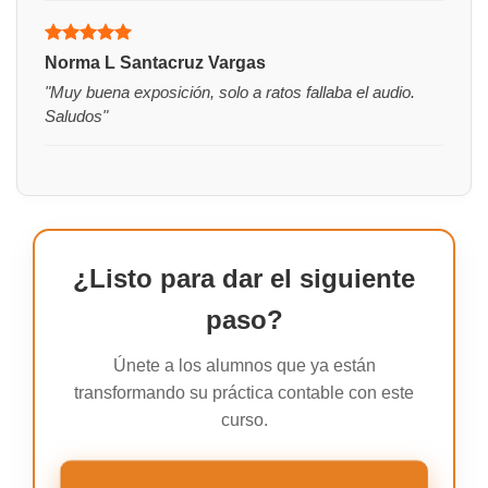
Valorado
Norma L Santacruz Vargas
con
5
de 5
"Muy buena exposición, solo a ratos fallaba el audio.
Saludos"
¿Listo para dar el siguiente
paso?
Únete a los alumnos que ya están
transformando su práctica contable con este
curso.