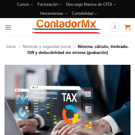
Cursos
Facturación
Descarga Masiva de CFDI
Herramientas
Contabilidad
Inicio
»
Nóminas y seguridad social
»
Nómina: cálculo, timbrado,
ISR y deducibilidad sin errores (grabación)