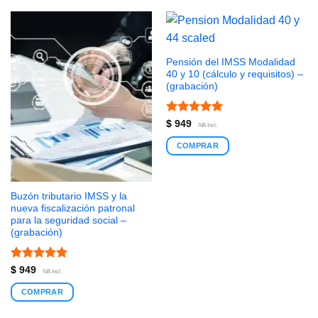
Pensión del IMSS Modalidad
40 y 10 (cálculo y requisitos) –
(grabación)
Valorado
$
949
IVA Incl.
con
4.95
de 5
COMPRAR
Buzón tributario IMSS y la
nueva fiscalización patronal
para la seguridad social –
(grabación)
Valorado
$
949
IVA Incl.
con
5
de 5
COMPRAR