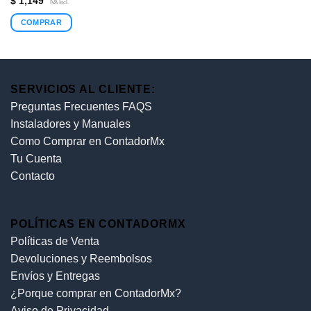
$
1,149
IVA Incl.
con
4.8
de
5
COMPRAR
SERVICIOS AL CLIENTE:
Preguntas Frecuentes FAQS
Instaladores y Manuales
Como Comprar en ContadorMx
Tu Cuenta
Contacto
POLÍTICAS EN CONTADORMX
Políticas de Venta
Devoluciones y Reembolsos
Envíos y Entregas
¿Porque comprar en ContadorMx?
Aviso de Privacidad