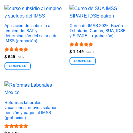
Aplicación del subsidio al
Curso de IMSS 2026: Buzón
empleo del SAT y
Tributario, Cuotas, SUA, IDSE
determinación del salario del
y SIPARE – (grabación)
IMSS (grabación)
Valorado
$
1,149
IVA Incl.
con
4.85
Valorado
$
949
IVA Incl.
de 5
con
4.91
COMPRAR
de 5
COMPRAR
Reformas laborales:
vacaciones, nuevos salarios,
pensión y pagos al IMSS
(grabación)
Valorado