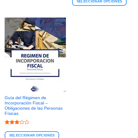
con
4.4
SELECCIONAR OPCIONES
de 5
Guía del Régimen de
Incorporación Fiscal –
Obligaciones de las Personas
Físicas
Valorado
con
3
SELECCIONAR OPCIONES