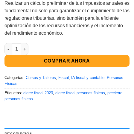
valoración
Realizar un cálculo preliminar de tus impuestos anuales es
de un
cliente
fundamental no solo para garantizar el cumplimiento de las
regulaciones tributarias, sino también para la eficiente
optimización de los recursos financieros y el incremento
del rendimiento económico.
COMPRAR AHORA
Categorías:
Cursos y Talleres
,
Fiscal
,
IA fiscal y contable
,
Personas
Físicas
Etiquetas:
cierre fiscal 2023
,
cierre fiscal personas fisicas
,
precierre
personas fisicas