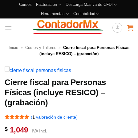
Cursos
Facturación
Descarga Masiva de CFDI
Herramientas
Contabilidad
Inicio
»
Cursos y Talleres
»
Cierre fiscal para Personas Físicas
(incluye RESICO) – (grabación)
Cierre fiscal para Personas
Físicas (incluye RESICO) –
(grabación)
(
1
valoración de cliente)
Valorado
1
1,049
$
con
5
de 5
IVA Incl.
en base a