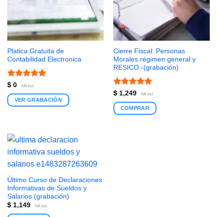
Platica Gratuita de
Cierre Fiscal: Personas
Contabilidad Electronica
Morales régimen general y
RESICO -(grabación)
Valorado
$
0
IVA Incl.
con
5
de 5
Valorado
$
1,249
IVA Incl.
con
5
de 5
VER GRABACIÓN
COMPRAR
Último Curso de Declaraciones
Informativas de Sueldos y
Salarios (grabación)
$
1,149
IVA Incl.