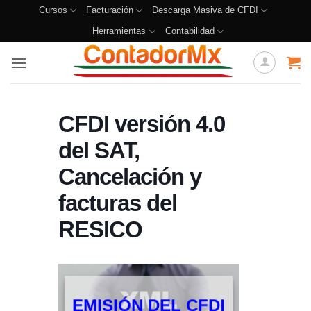
Cursos
Facturación
Descarga Masiva de CFDI
Herramientas
Contabilidad
CFDI versión 4.0
del SAT,
Cancelación y
facturas del
RESICO
EMISIÓN DEL CFDI