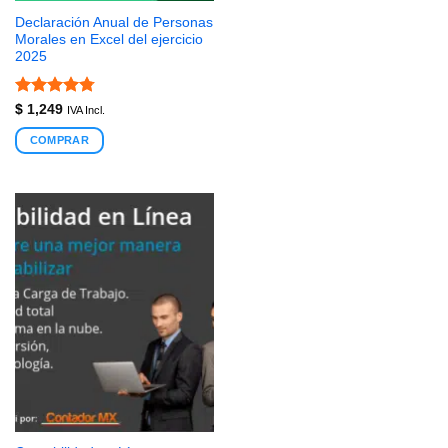
Declaración Anual de Personas
Morales en Excel del ejercicio
2025
Valorado
$
1,249
IVA Incl.
con
4.75
de 5
COMPRAR