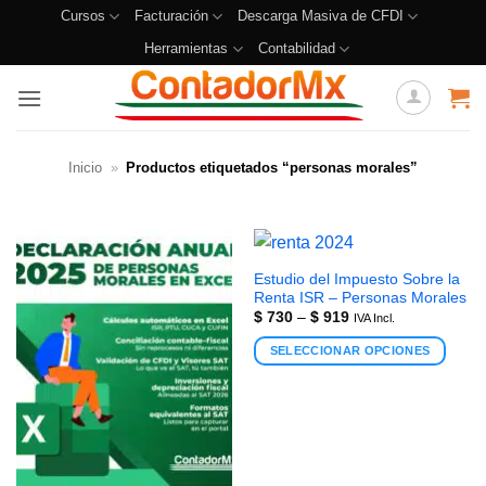
Cursos
Facturación
Descarga Masiva de CFDI
Herramientas
Contabilidad
Inicio
»
Productos etiquetados “personas morales”
Estudio del Impuesto Sobre la
Renta ISR – Personas Morales
$
730
–
$
919
IVA Incl.
SELECCIONAR OPCIONES