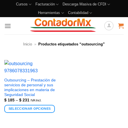
Cursos
Facturación
Descarga Masiva de CFDI
Herramientas
Contabilidad
Inicio
»
Productos etiquetados “outsourcing”
Outsourcing – Prestación de
servicios de personal y sus
implicaciones en materia de
Seguridad Social
$
185
–
$
231
IVA Incl.
SELECCIONAR OPCIONES