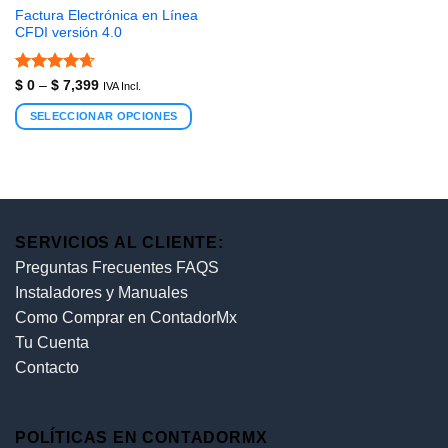
Factura Electrónica en Línea
CFDI versión 4.0
Valorado
$
0
–
$
7,399
IVA Incl.
con
4.67
de 5
SELECCIONAR OPCIONES
SERVICIOS AL CLIENTE:
Preguntas Frecuentes FAQS
Instaladores y Manuales
Como Comprar en ContadorMx
Tu Cuenta
Contacto
POLÍTICAS EN CONTADORMX