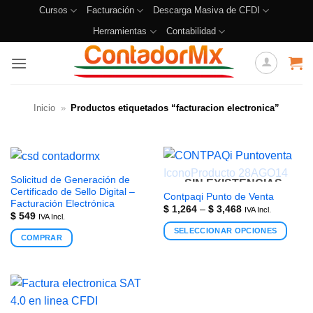
Cursos
Facturación
Descarga Masiva de CFDI
Herramientas
Contabilidad
Inicio
»
Productos etiquetados “facturacion electronica”
Solicitud de Generación de
SIN EXISTENCIAS
Certificado de Sello Digital –
Contpaqi Punto de Venta
Facturación Electrónica
$
1,264
–
$
3,468
IVA Incl.
$
549
IVA Incl.
SELECCIONAR OPCIONES
COMPRAR