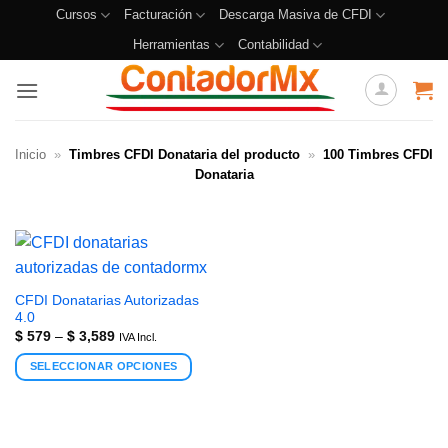
Cursos
Facturación
Descarga Masiva de CFDI
Herramientas
Contabilidad
Inicio
»
Timbres CFDI Donataria del producto
»
100 Timbres CFDI
Donataria
CFDI Donatarias Autorizadas
4.0
$
579
–
$
3,589
IVA Incl.
SELECCIONAR OPCIONES