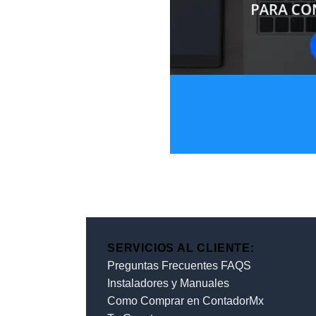
SERVICIOS AL CLIENTE:
Preguntas Frecuentes FAQS
Instaladores y Manuales
Como Comprar en ContadorMx