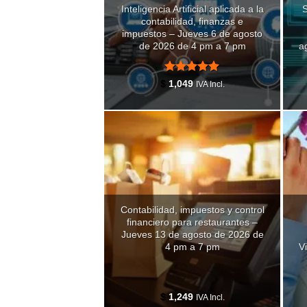
Inteligencia Artificial aplicada a la
S
contabilidad, finanzas e
impuestos – Jueves 6 de agosto
de 2026 de 4 pm a 7 pm
a
Valorado
$
1,049
IVA Incl.
con
4.87
de 5
Contabilidad, impuestos y control
financiero para restaurantes –
Jueves 13 de agosto de 2026 de
4 pm a 7 pm
V
$
1,249
IVA Incl.