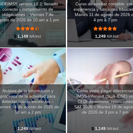
IDEIMSS versión 10.2: llenado
Curso de auxiliar contable: cr
correcto y cumplimiento de
experiencia y funciones básica
obligaciones – Viernes 7 de
Martes 11 de agosto de 2026 
gosto de 2026 de 10 am a 1 pm
4 pm a 7 pm
Valorado
Valorado
$
1,149
$
1,249
IVA Incl.
IVA Incl.
con
4.33
con
5
de 5
de 5
Análisis de la información y
Cómo evitar pagar diferencia
procesos de la actividad para
IMSS-Infonavit (SUA-IDSE) vs
detectar costos excesivos –
CFDI de nómina: retenciones
iernes 14 de agosto de 2026 de
SAT 2026 – Martes 18 de agos
10 am a 2 pm
de 2026 de 3 pm a 7 pm
$
1,249
$
1,149
IVA Incl.
IVA Incl.