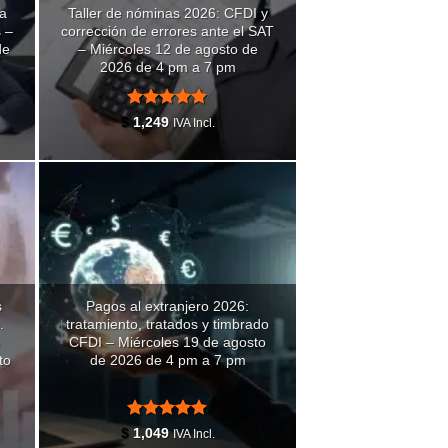
ea
Taller de nóminas 2026: CFDI y
s –
corrección de errores ante el SAT
de
– Miércoles 12 de agosto de
2026 de 4 pm a 7 pm
Valorado
$
1,249
IVA Incl.
con
4.93
de 5
s
Pagos al extranjero 2026:
.
tratamiento, tratados y timbrado
CFDI – Miércoles 19 de agosto
to
de 2026 de 4 pm a 7 pm
Valorado
$
1,049
IVA Incl.
con
4.88