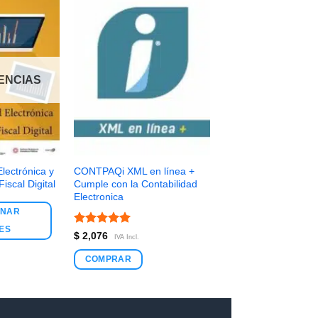
TENCIAS
lectrónica y
CONTPAQi XML en línea +
iscal Digital
Cumple con la Contabilidad
Electronica
ONAR
ES
Valorado
$
2,076
IVA Incl.
con
5
de 5
COMPRAR