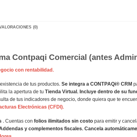
VALORACIONES (0)
tema Contpaqi Comercial (antes Admi
egocio con rentabilidad.
existencia de tus productos.
Se integra a CONTPAQi® CRM
p
ita la apertura de tu
Tienda Virtual. Incluye dentro de su 
nsulta de tus indicadores de negocio, donde quiera que te encuen
Facturas Electrónicas (CFDI).
s
. Cuentas con
folios ilimitados sin costo
para emitir y cance
s Addendas y complementos fiscales. Cancela automáticame
dores.