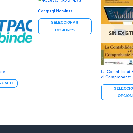
Contpaqi Nominas
SELECCIONAR
OPCIONES
SIN EXIS
La Contabilidad E
der
el Comprobante F
INUADO
SELECCI
OPCION