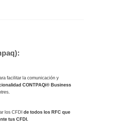
npaq):
ara facilitar la comunicación y
funcionalidad CONTPAQi® Business
tres.
lar los CFDI
de todos los RFC que
nte tus CFDI.