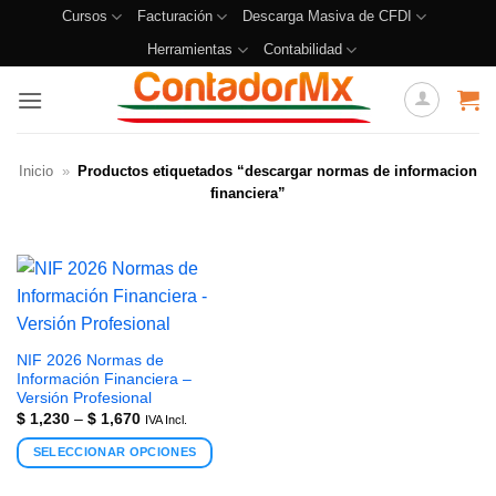
Cursos
Facturación
Descarga Masiva de CFDI
Herramientas
Contabilidad
Inicio
»
Productos etiquetados “descargar normas de informacion
financiera”
NIF 2026 Normas de
Información Financiera –
Versión Profesional
$
1,230
–
$
1,670
IVA Incl.
SELECCIONAR OPCIONES