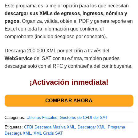
base a
Este programa es la mejor opción para los que necesitan
valoraciones
de clientes
descargar sus XMLs de egresos, ingresos, nómina y
pagos.
Organiza, válida, obtén el PDF y genera reporte en
Excel con toda la información que contiene el
comprobante (incluido desglose por concepto).
Descarga 200,000 XML por petición a través del
WebService
del SAT con tu e.firma, también puedes
descargar solo con el RFC y contraseña del contribuyente.
¡Activación inmediata!
COMPRAR AHORA
Categorías:
Utilerias Fiscales
,
Gestores de CFDI del SAT
Etiquetas:
CFDI Descarga Masiva XML
,
Descargar XML
,
Programa
Descarga XML
,
XML Gratis SAT