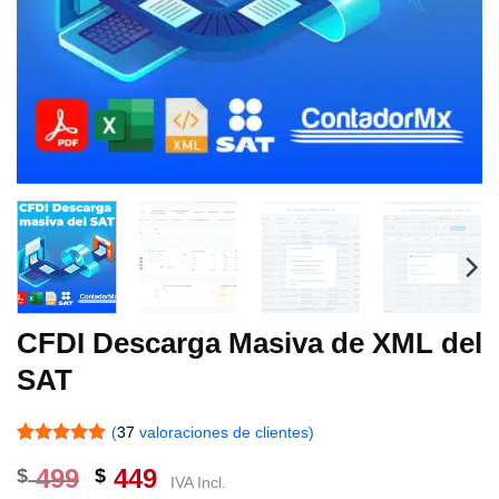
CFDI Descarga Masiva de XML del
SAT
(
37
valoraciones de clientes)
Valorado
20
499
449
$
$
con
4.85
IVA Incl.
de 5 en