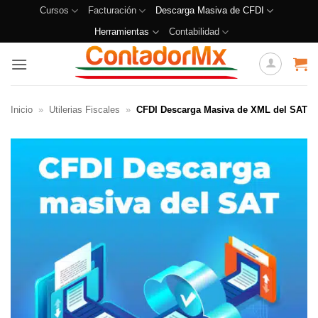
Cursos
Facturación
Descarga Masiva de CFDI
Herramientas
Contabilidad
Inicio
»
Utilerias Fiscales
»
CFDI Descarga Masiva de XML del SAT