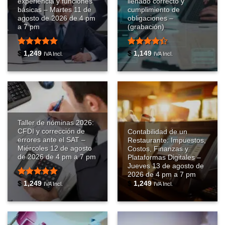
experiencia y funciones
llenado correcto y
básicas – Martes 11 de
cumplimiento de
agosto de 2026 de 4 pm
obligaciones –
a 7 pm
(grabación)
Valorado
Valorado
$
1,249
$
1,149
IVA Incl.
IVA Incl.
con
5
de 5
con
4.33
de 5
Taller de nóminas 2026:
CFDI y corrección de
Contabilidad de un
errores ante el SAT –
Restaurante: Impuestos,
Miércoles 12 de agosto
Costos, Finanzas y
de 2026 de 4 pm a 7 pm
Plataformas Digitales –
Jueves 13 de agosto de
2026 de 4 pm a 7 pm
Valorado
$
1,249
$
1,249
IVA Incl.
IVA Incl.
con
4.93
de 5