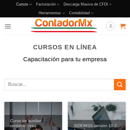
Saltar
Cursos
Facturación
Descarga Masiva de CFDI
al
Herramientas
Contabilidad
contenido
CURSOS EN LÍNEA
Capacitación para tu empresa
Buscar
por:
Curso de auxiliar
contable: crea
SIDEIMSS versión 10.2: