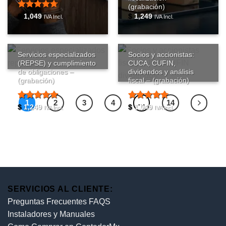
(grabación)
Valorado
$
1,049
$
1,249
IVA Incl.
IVA Incl.
con
4.67
de 5
Servicios especializados
Socios y accionistas:
(REPSE) y cumplimiento
CUCA, CUFIN,
de obligaciones –
dividendos y análisis
(grabación)
fiscal – (grabación)
1
2
3
4
…
14
Valorado
Valorado
$
1,249
$
1,049
IVA Incl.
IVA Incl.
con
5
de 5
con
4.77
de 5
SERVICIOS AL CLIENTE:
Preguntas Frecuentes FAQS
Instaladores y Manuales