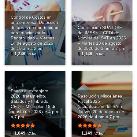
Control de Costos en
una empresa: Detección
de áreas de oportunidad
Conciliación SUA-IDSE
para maximizar la
del IMSS vs. CFDI de
Rentabilidad – Viernes
Nómina del SAT en 2026
14 de agosto de 2026
– Martes 18 de agosto
de 10 am a 2 pm
de 2026 de 3 pm a 7 pm
$
1,249
$
1,149
IVA Incl.
IVA Incl.
Pagos al extranjero
2026: tratamiento,
Resolución Miscelánea
tratados y timbrado
Fiscal 2026
CFDI – Miércoles 19 de
(actualización del SAT) –
agosto de 2026 de 4 pm
Jueves 20 de agosto de
a 7 pm
2026 de 4 pm a 7 pm
Valorado
Valorado
$
1,049
$
1,149
IVA Incl.
IVA Incl.