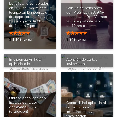
con
5
de 5
Beneficiario controlador
Valorado
$
1,249
en 2026: cumplimiento
Cálculo de pensiones
IVA Incl.
con
4.87
técnico en la integración
del IMSS (Ley 73, 97 y
de 5
del expediente – Jueves
modalidad 40) – Viernes
27 de agosto de 2026
28 de agosto de 2026
de 4 pm a 7 pm
de 10 am a 1 pm
Valorado
Valorado
$
1,149
$
949
IVA Incl.
IVA Incl.
con
5
de 5
con
4.97
de 5
Inteligencia Artificial
Atención de cartas
aplicada a la
invitación o
contabilidad, finanzas e
requerimientos del SAT
impuestos – (grabación)
(papeles de trabajo) –
(grabación)
Valorado
$
1,049
IVA Incl.
con
4.87
Valorado
$
1,249
IVA Incl.
de 5
con
4.91
Obligaciones legales y
de 5
fiscales de la Ley
Contabilidad aplicada al
Antilavado 2026 –
comercio exterior:
(grabación)
importaciones y
fiscalización –